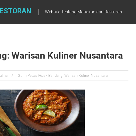
RESTORAN
Website Tentang Masakan dan Restoran
g: Warisan Kuliner Nusantara
uliner
Gurih Pedas Pecak Bandeng: Warisan Kuliner Nusantara