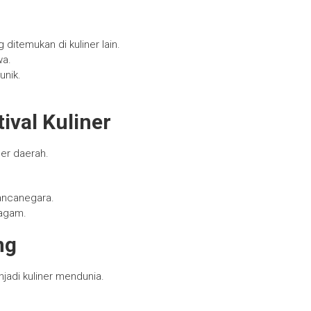
ditemukan di kuliner lain.
wa.
unik.
ival Kuliner
ner daerah.
ancanegara.
ragam.
ng
adi kuliner mendunia.