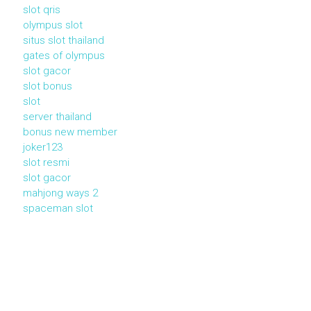
slot qris
olympus slot
situs slot thailand
gates of olympus
slot gacor
slot bonus
slot
server thailand
bonus new member
joker123
slot resmi
slot gacor
mahjong ways 2
spaceman slot