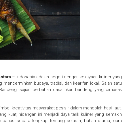
ntara
– Indonesia adalah negeri dengan kekayaan kuliner yang
 mencerminkan budaya, tradisi, dan kearifan lokal. Salah satu
ak Bandeng, sajian berbahan dasar ikan bandeng yang dimasak
ol kreativitas masyarakat pesisir dalam mengolah hasil laut.
g kuat, hidangan ini menjadi daya tarik kuliner yang semakin
membahas secara lengkap tentang sejarah, bahan utama, cara