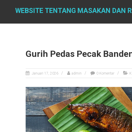
Skip
to
WEBSITE TENTANG MASAKAN DAN 
content
Gurih Pedas Pecak Banden
Januari 17, 2026
admin
0 Komentar
K