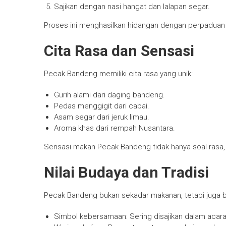
Sajikan dengan nasi hangat dan lalapan segar.
Proses ini menghasilkan hidangan dengan perpaduan 
Cita Rasa dan Sensasi
Pecak Bandeng memiliki cita rasa yang unik:
Gurih alami dari daging bandeng.
Pedas menggigit dari cabai.
Asam segar dari jeruk limau.
Aroma khas dari rempah Nusantara.
Sensasi makan Pecak Bandeng tidak hanya soal rasa,
Nilai Budaya dan Tradisi
Pecak Bandeng bukan sekadar makanan, tetapi juga ba
Simbol kebersamaan: Sering disajikan dalam acar