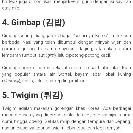
hotteok juga dimodifikasi menjadi versi gurih dengan isi sayuran
atau mie.
4.
Gimbap (김밥)
Gimbap sering dianggap sebagai “sushi-nya Korea”, meskipun
berbeda. Nasi yang telah dibumbui dengan minyak wijen dan
garam digulung bersama sayuran, daging, atau ikan dalam
lembaran rumput laut (
gim
), lalu dipotong-potong kecil.
Gimbap cocok dijadikan bekal atau camilan saat jalan-jalan. Isian
yang populer antara lain wortel, bayam, acar lobak kuning
(
danmuji
), sosis, telur, dan kepiting imitasi.
5.
Twigim (튀김)
Twigim adalah makanan gorengan khas Korea. Ada berbagai
macam bahan yang digoreng, mulai dari ubi, paprika hijau, cumi-
cumi, hingga odeng. Sekilas mirip dengan tempura dari Jepang,
namun biasanya adonan twigim lebih tebal dan lebih renyah.