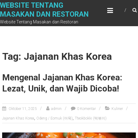
Skip
WEBSITE TENTANG
to
MASAKAN DAN RESTORAN
content
Website Tentang Masakan dan Restoran
Tag: Jajanan Khas Korea
Mengenal Jajanan Khas Korea:
Lezat, Unik, dan Wajib Dicoba!
Oktober 11, 2025
admin
0 Komentar
Kuliner
,
,
Jajanan Khas Korea
Odeng / Eomuk (어묵)
Tteokbokki (떡볶이)