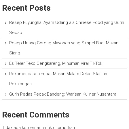
Recent Posts
Resep Fuyunghai Ayam Udang ala Chinese Food yang Gurih
Sedap
Resep Udang Goreng Mayones yang Simpel Buat Makan
Siang
Es Teler Teko Cengkareng, Minuman Viral TikTok
Rekomendasi Tempat Makan Malam Dekat Stasiun
Pekalongan
Gurih Pedas Pecak Bandeng: Warisan Kuliner Nusantara
Recent Comments
Tidak ada komentar untuk ditampilkan.