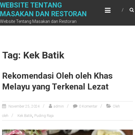
Skip
WEBSITE TENTANG
to
MASAKAN DAN RESTORAN
content
Website Tentang Masakan dan Restoran
Tag: Kek Batik
Rekomendasi Oleh oleh Khas
Melayu yang Terkenal Lezat
November 25, 2024
admin
0 Komentar
Oleh
,
oleh
Kek Batik
Puding Raja