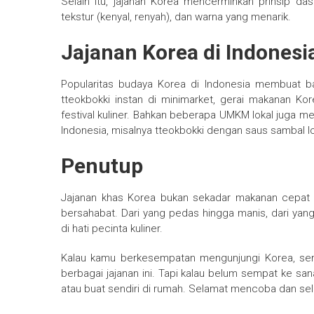
Selain itu, jajanan Korea mencerminkan prinsip das
tekstur (kenyal, renyah), dan warna yang menarik.
Jajanan Korea di Indonesi
Popularitas budaya Korea di Indonesia membuat ba
tteokbokki instan di minimarket, gerai makanan Kor
festival kuliner. Bahkan beberapa UMKM lokal juga me
Indonesia, misalnya tteokbokki dengan saus sambal lo
Penutup
Jajanan khas Korea bukan sekadar makanan cepat s
bersahabat. Dari yang pedas hingga manis, dari yang
di hati pecinta kuliner.
Kalau kamu berkesempatan mengunjungi Korea, se
berbagai jajanan ini. Tapi kalau belum sempat ke san
atau buat sendiri di rumah. Selamat mencoba dan se