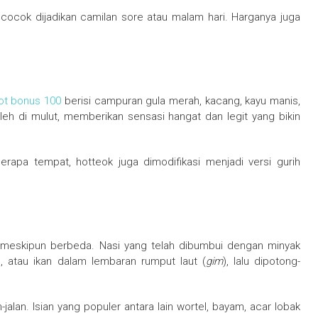
cocok dijadikan camilan sore atau malam hari. Harganya juga
lot bonus 100
berisi campuran gula merah, kacang, kayu manis,
leleh di mulut, memberikan sensasi hangat dan legit yang bikin
rapa tempat, hotteok juga dimodifikasi menjadi versi gurih
, meskipun berbeda. Nasi yang telah dibumbui dengan minyak
, atau ikan dalam lembaran rumput laut (
gim
), lalu dipotong-
jalan. Isian yang populer antara lain wortel, bayam, acar lobak