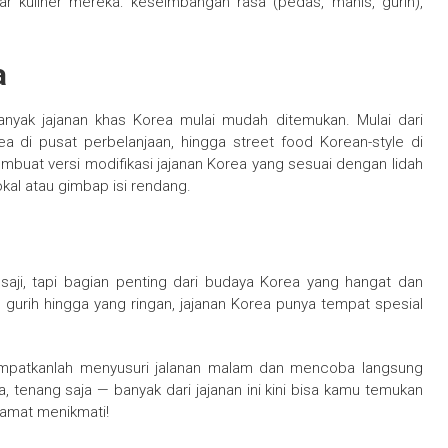
ar kuliner mereka: keseimbangan rasa (pedas, manis, gurih),
a
nyak jajanan khas Korea mulai mudah ditemukan. Mulai dari
ea di pusat perbelanjaan, hingga street food Korean-style di
mbuat versi modifikasi jajanan Korea yang sesuai dengan lidah
kal atau gimbap isi rendang.
aji, tapi bagian penting dari budaya Korea yang hangat dan
 gurih hingga yang ringan, jajanan Korea punya tempat spesial
mpatkanlah menyusuri jalanan malam dan mencoba langsung
a, tenang saja — banyak dari jajanan ini kini bisa kamu temukan
lamat menikmati!