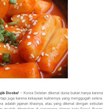
jib Dicoba!
– Korea Selatan dikenal dunia bukan hanya karena
api juga karena kekayaan kulinernya yang menggugah selera.
ea adalah jajanan khasnya, atau yang dikenal dengan sebutan