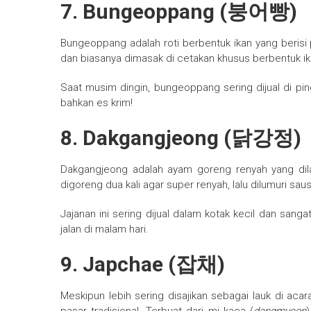
7.
Bungeoppang (붕어빵)
Bungeoppang adalah roti berbentuk ikan yang beris
dan biasanya dimasak di cetakan khusus berbentuk i
Saat musim dingin, bungeoppang sering dijual di pinggi
bahkan es krim!
8.
Dakgangjeong (닭강정)
Dakgangjeong adalah ayam goreng renyah yang dila
digoreng dua kali agar super renyah, lalu dilumuri sau
Jajanan ini sering dijual dalam kotak kecil dan sang
jalan di malam hari.
9.
Japchae (잡채)
Meskipun lebih sering disajikan sebagai lauk di acar