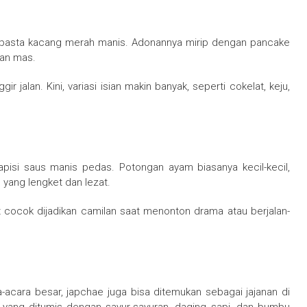
i pasta kacang merah manis. Adonannya mirip dengan pancake
kan mas.
r jalan. Kini, variasi isian makin banyak, seperti cokelat, keju,
pisi saus manis pedas. Potongan ayam biasanya kecil-kecil,
s yang lengket dan lezat.
at cocok dijadikan camilan saat menonton drama atau berjalan-
a-acara besar, japchae juga bisa ditemukan sebagai jajanan di