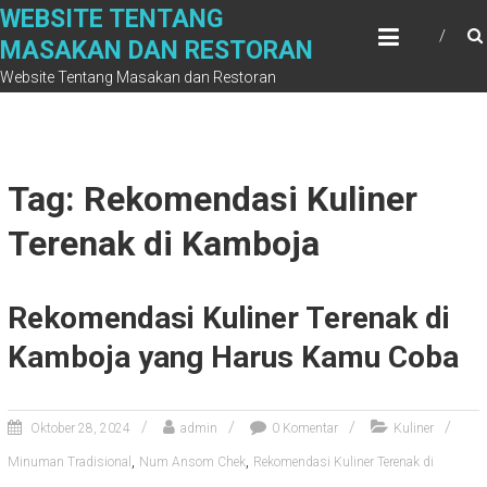
Skip
WEBSITE TENTANG
to
MASAKAN DAN RESTORAN
content
Website Tentang Masakan dan Restoran
Tag: Rekomendasi Kuliner
Terenak di Kamboja
Rekomendasi Kuliner Terenak di
Kamboja yang Harus Kamu Coba
Oktober 28, 2024
admin
0 Komentar
Kuliner
,
,
Minuman Tradisional
Num Ansom Chek
Rekomendasi Kuliner Terenak di