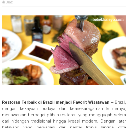
di Brazil
Restoran Terbaik di Brazil menjadi Favorit Wisatawan –
Brazil,
dengan kekayaan budaya dan keanekaragaman kulinernya,
menawarkan berbagai pilihan restoran yang menggugah selera
dari hidangan tradisional hingga kreasi modern. Dengan latar
belakang yang bervariasi dari pantai tropis hingga kota