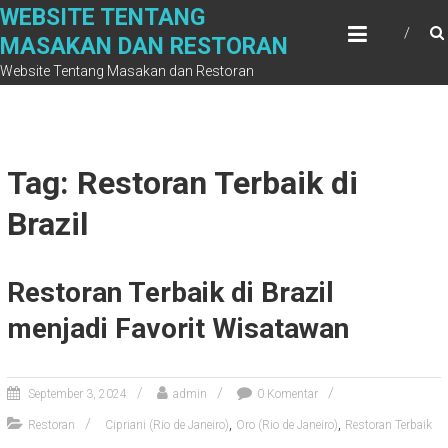
Skip
WEBSITE TENTANG
to
MASAKAN DAN RESTORAN
content
Website Tentang Masakan dan Restoran
Tag: Restoran Terbaik di
Brazil
Restoran Terbaik di Brazil
menjadi Favorit Wisatawan
September 3, 2024
admin
0 Komentar
,
,
Restoran
Cipriani (Rio de Janeiro)
Oro (Rio de Janeiro)
Restoran Terbaik