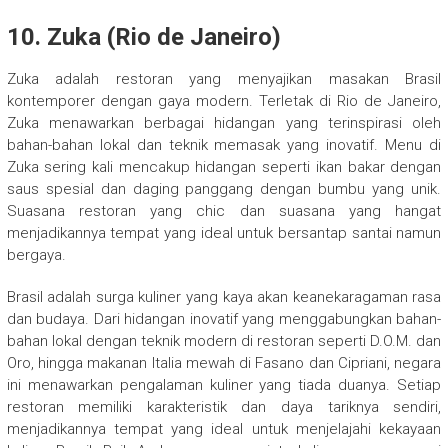
10. Zuka (Rio de Janeiro)
Zuka adalah restoran yang menyajikan masakan Brasil
kontemporer dengan gaya modern. Terletak di Rio de Janeiro,
Zuka menawarkan berbagai hidangan yang terinspirasi oleh
bahan-bahan lokal dan teknik memasak yang inovatif. Menu di
Zuka sering kali mencakup hidangan seperti ikan bakar dengan
saus spesial dan daging panggang dengan bumbu yang unik.
Suasana restoran yang chic dan suasana yang hangat
menjadikannya tempat yang ideal untuk bersantap santai namun
bergaya.
Brasil adalah surga kuliner yang kaya akan keanekaragaman rasa
dan budaya. Dari hidangan inovatif yang menggabungkan bahan-
bahan lokal dengan teknik modern di restoran seperti D.O.M. dan
Oro, hingga makanan Italia mewah di Fasano dan Cipriani, negara
ini menawarkan pengalaman kuliner yang tiada duanya. Setiap
restoran memiliki karakteristik dan daya tariknya sendiri,
menjadikannya tempat yang ideal untuk menjelajahi kekayaan