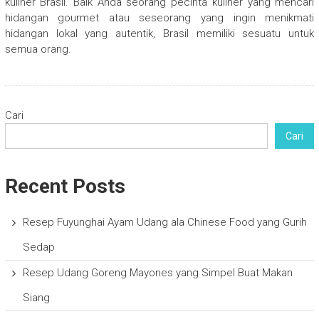
kuliner Brasil. Baik Anda seorang pecinta kuliner yang mencari
hidangan gourmet atau seseorang yang ingin menikmati
hidangan lokal yang autentik, Brasil memiliki sesuatu untuk
semua orang.
Cari
Cari
Recent Posts
Resep Fuyunghai Ayam Udang ala Chinese Food yang Gurih
Sedap
Resep Udang Goreng Mayones yang Simpel Buat Makan
Siang