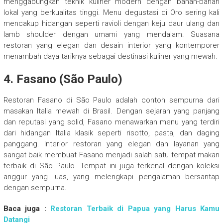
menggabungkan teknik kuliner modern dengan bahan-bahan
lokal yang berkualitas tinggi. Menu degustasi di Oro sering kali
mencakup hidangan seperti ravioli dengan keju daur ulang dan
lamb shoulder dengan umami yang mendalam. Suasana
restoran yang elegan dan desain interior yang kontemporer
menambah daya tariknya sebagai destinasi kuliner yang mewah.
4. Fasano (São Paulo)
Restoran Fasano di São Paulo adalah contoh sempurna dari
masakan Italia mewah di Brasil. Dengan sejarah yang panjang
dan reputasi yang solid, Fasano menawarkan menu yang terdiri
dari hidangan Italia klasik seperti risotto, pasta, dan daging
panggang. Interior restoran yang elegan dan layanan yang
sangat baik membuat Fasano menjadi salah satu tempat makan
terbaik di São Paulo. Tempat ini juga terkenal dengan koleksi
anggur yang luas, yang melengkapi pengalaman bersantap
dengan sempurna.
Baca juga :
Restoran Terbaik di Papua yang Harus Kamu
Datangi