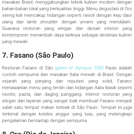
masakan Brasil, menggabungkan teknik kuliner modern dengan
bahan-bahan lokal yang berkualitas tinggi. Menu degustasi di Oro
sering kali mencakup hidangan seperti ravioli dengan keju daur
ulang dan lamb shoulder dengan umami yang mendalam.
Suasana restoran yang elegan dan desain interior yang
kontemporer menambah daya tariknya sebagai destinasi kuliner
yang mewah.
7. Fasano (São Paulo)
Restoran Fasano di São
gates of olympus 1000
Paulo adalah
contoh sempurna dari masakan Italia mewah di Brasil. Dengan
sejarah yang panjang dan reputasi yang solid, Fasano
menawarkan menu yang terdiri dari hidangan Italia klasik seperti
risotto, pasta, dan daging panggang. Interior restoran yang
elegan dan layanan yang sangat baik membuat Fasano menjadi
salah satu tempat makan terbaik di São Paulo. Tempat ini juga
terkenal dengan koleksi anggur yang luas, yang melengkapi
pengalaman bersantap dengan sempurna.