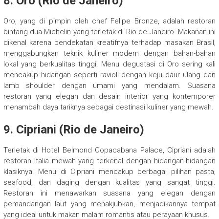
8. Oro (Rio de Janeiro)
Oro, yang di pimpin oleh chef Felipe Bronze, adalah restoran
bintang dua Michelin yang terletak di Rio de Janeiro. Makanan ini
dikenal karena pendekatan kreatifnya terhadap masakan Brasil,
menggabungkan teknik kuliner modern dengan bahan-bahan
lokal yang berkualitas tinggi. Menu degustasi di Oro sering kali
mencakup hidangan seperti ravioli dengan keju daur ulang dan
lamb shoulder dengan umami yang mendalam. Suasana
restoran yang elegan dan desain interior yang kontemporer
menambah daya tariknya sebagai destinasi kuliner yang mewah.
9. Cipriani (Rio de Janeiro)
Terletak di Hotel Belmond Copacabana Palace, Cipriani adalah
restoran Italia mewah yang terkenal dengan hidangan-hidangan
klasiknya. Menu di Cipriani mencakup berbagai pilihan pasta,
seafood, dan daging dengan kualitas yang sangat tinggi.
Restoran ini menawarkan suasana yang elegan dengan
pemandangan laut yang menakjubkan, menjadikannya tempat
yang ideal untuk makan malam romantis atau perayaan khusus.