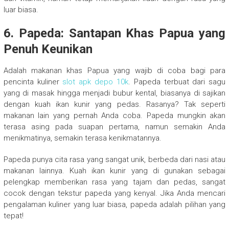
luar biasa.
6.
Papeda: Santapan Khas Papua yang
Penuh Keunikan
Adalah makanan khas Papua yang wajib di coba bagi para
pencinta kuliner
slot apk depo 10k
. Papeda terbuat dari sagu
yang di masak hingga menjadi bubur kental, biasanya di sajikan
dengan kuah ikan kunir yang pedas. Rasanya? Tak seperti
makanan lain yang pernah Anda coba. Papeda mungkin akan
terasa asing pada suapan pertama, namun semakin Anda
menikmatinya, semakin terasa kenikmatannya.
Papeda punya cita rasa yang sangat unik, berbeda dari nasi atau
makanan lainnya. Kuah ikan kunir yang di gunakan sebagai
pelengkap memberikan rasa yang tajam dan pedas, sangat
cocok dengan tekstur papeda yang kenyal. Jika Anda mencari
pengalaman kuliner yang luar biasa, papeda adalah pilihan yang
tepat!