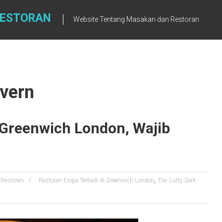
RESTORAN
Website Tentang Masakan dan Restoran
avern
 Greenwich London, Wajib
,
Restoran
Restoran Eropa Terbaik di Greenwich London
The Cutty Sark