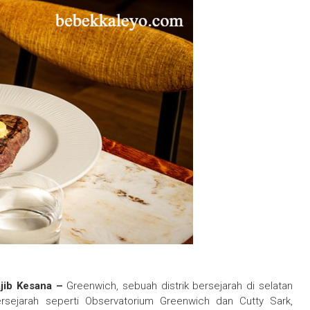
ajib Kesana –
Greenwich, sebuah distrik bersejarah di selatan
rsejarah seperti Observatorium Greenwich dan Cutty Sark,