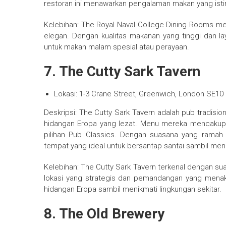
restoran ini menawarkan pengalaman makan yang isti
Kelebihan: The Royal Naval College Dining Rooms
elegan. Dengan kualitas makanan yang tinggi dan lay
untuk makan malam spesial atau perayaan.
7. The Cutty Sark Tavern
Lokasi: 1-3 Crane Street, Greenwich, London SE10
Deskripsi: The Cutty Sark Tavern adalah pub tradisio
hidangan Eropa yang lezat. Menu mereka mencakup h
pilihan Pub Classics. Dengan suasana yang ramah 
tempat yang ideal untuk bersantap santai sambil me
Kelebihan: The Cutty Sark Tavern terkenal dengan s
lokasi yang strategis dan pemandangan yang menakj
hidangan Eropa sambil menikmati lingkungan sekitar.
8. The Old Brewery