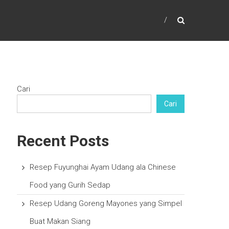
Cari
Cari
Recent Posts
Resep Fuyunghai Ayam Udang ala Chinese
Food yang Gurih Sedap
Resep Udang Goreng Mayones yang Simpel
Buat Makan Siang