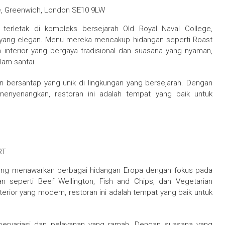
ege, Greenwich, London SE10 9LW
 terletak di kompleks bersejarah Old Royal Naval College,
 yang elegan. Menu mereka mencakup hidangan seperti Roast
n interior yang bergaya tradisional dan suasana yang nyaman,
lam santai.
 bersantap yang unik di lingkungan yang bersejarah. Dengan
menyenangkan, restoran ini adalah tempat yang baik untuk
RT
 yang menawarkan berbagai hidangan Eropa dengan fokus pada
 seperti Beef Wellington, Fish and Chips, dan Vegetarian
rior yang modern, restoran ini adalah tempat yang baik untuk
 bervariasi dan pelayanan yang ramah. Dengan suasana yang