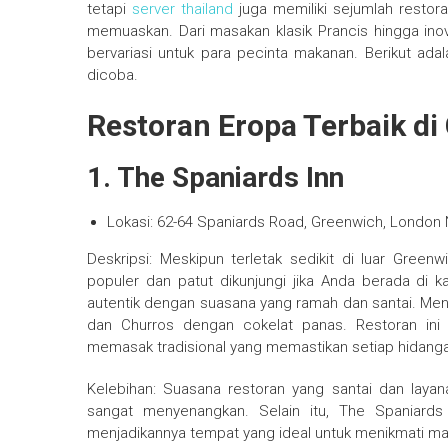
tetapi
server thailand
juga memiliki sejumlah resto
memuaskan. Dari masakan klasik Prancis hingga inovas
bervariasi untuk para pecinta makanan. Berikut ada
dicoba.
Restoran Eropa Terbaik d
1. The Spaniards Inn
Lokasi: 62-64 Spaniards Road, Greenwich, London
Deskripsi: Meskipun terletak sedikit di luar Gree
populer dan patut dikunjungi jika Anda berada di
autentik dengan suasana yang ramah dan santai. Men
dan Churros dengan cokelat panas. Restoran ini 
memasak tradisional yang memastikan setiap hidang
Kelebihan: Suasana restoran yang santai dan lay
sangat menyenangkan. Selain itu, The Spaniards 
menjadikannya tempat yang ideal untuk menikmati ma