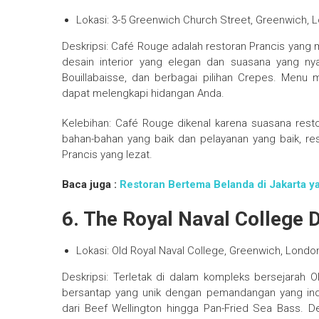
Lokasi: 3-5 Greenwich Church Street, Greenwich,
Deskripsi: Café Rouge adalah restoran Prancis yan
desain interior yang elegan dan suasana yang nya
Bouillabaisse, dan berbagai pilihan Crepes. Menu
dapat melengkapi hidangan Anda.
Kelebihan: Café Rouge dikenal karena suasana res
bahan-bahan yang baik dan pelayanan yang baik, re
Prancis yang lezat.
Baca juga :
Restoran Bertema Belanda di Jakarta y
6. The Royal Naval College 
Lokasi: Old Royal Naval College, Greenwich, Lond
Deskripsi: Terletak di dalam kompleks bersejarah 
bersantap yang unik dengan pemandangan yang in
dari Beef Wellington hingga Pan-Fried Sea Bass. 