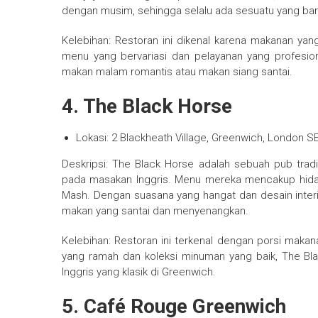
dengan musim, sehingga selalu ada sesuatu yang bar
Kelebihan: Restoran ini dikenal karena makanan yan
menu yang bervariasi dan pelayanan yang profesion
makan malam romantis atau makan siang santai.
4. The Black Horse
Lokasi: 2 Blackheath Village, Greenwich, London S
Deskripsi: The Black Horse adalah sebuah pub trad
pada masakan Inggris. Menu mereka mencakup hidan
Mash. Dengan suasana yang hangat dan desain inter
makan yang santai dan menyenangkan.
Kelebihan: Restoran ini terkenal dengan porsi maka
yang ramah dan koleksi minuman yang baik, The Bl
Inggris yang klasik di Greenwich.
5. Café Rouge Greenwich