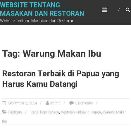
Skip
WEBSITE TENTANG
to
MASAKAN DAN RESTORAN
content
Website Tentang Masakan dan Restoran
Tag: Warung Makan Ibu
Restoran Terbaik di Papua yang
Harus Kamu Datangi
September 3, 2024
admin
0 Komentar
,
,
Restoran
Kedai Kopi Papeda
Restoran Terbaik di Papua
Warung Makan
Ibu