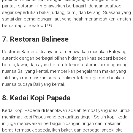
pantai, restoran ini menawarkan berbagai hidangan seafood
segar seperti ikan bakar, udang, cumi, dan kerang. Suasana yang
santai dan pemandangan laut yang indah menambah kenikmatan
bersantap di Seafood 99.
7. Restoran Balinese
Restoran Balinese di Jayapura menawarkan masakan Bali yang
autentik dengan berbagai pilihan hidangan khas seperti bebek
betutu, lawar, dan ayam betutu. Interior restoran ini mengusung
nuansa Bali yang kental, memberikan pengalaman makan yang
tak hanya memuaskan secara kuliner tetapi juga memberikan
nuansa budaya Bali yang kental.
8. Kedai Kopi Papeda
Kedai Kopi Papeda di Manokwari adalah tempat yang ideal untuk
menikmati kopi Papua yang berkualitas tinggi. Selain kopi, kedai
ini juga menawarkan berbagai hidangan ringan dan makanan
berat, termasuk papeda, ikan bakar, dan berbagai snack lokal.