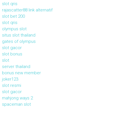
slot qris
rajascatter88 link alternatif
slot bet 200
slot qris
olympus slot
situs slot thailand
gates of olympus
slot gacor
slot bonus
slot
server thailand
bonus new member
joker123
slot resmi
slot gacor
mahjong ways 2
spaceman slot