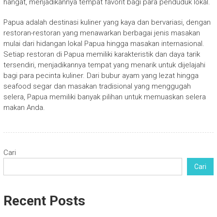
hangat, menjadikannya tempat favorit bagi para penduduk lokal.
Papua adalah destinasi kuliner yang kaya dan bervariasi, dengan
restoran-restoran yang menawarkan berbagai jenis masakan
mulai dari hidangan lokal Papua hingga masakan internasional.
Setiap restoran di Papua memiliki karakteristik dan daya tarik
tersendiri, menjadikannya tempat yang menarik untuk dijelajahi
bagi para pecinta kuliner. Dari bubur ayam yang lezat hingga
seafood segar dan masakan tradisional yang menggugah
selera, Papua memiliki banyak pilihan untuk memuaskan selera
makan Anda.
Cari
Cari
Recent Posts