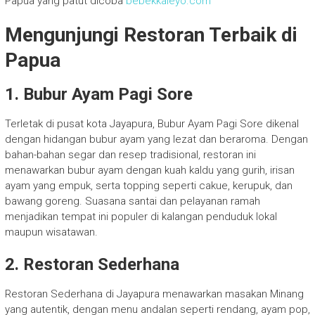
Papua yang patut dicoba
bebekkaleyo.com
Mengunjungi Restoran Terbaik di
Papua
1. Bubur Ayam Pagi Sore
Terletak di pusat kota Jayapura, Bubur Ayam Pagi Sore dikenal
dengan hidangan bubur ayam yang lezat dan beraroma. Dengan
bahan-bahan segar dan resep tradisional, restoran ini
menawarkan bubur ayam dengan kuah kaldu yang gurih, irisan
ayam yang empuk, serta topping seperti cakue, kerupuk, dan
bawang goreng. Suasana santai dan pelayanan ramah
menjadikan tempat ini populer di kalangan penduduk lokal
maupun wisatawan.
2. Restoran Sederhana
Restoran Sederhana di Jayapura menawarkan masakan Minang
yang autentik, dengan menu andalan seperti rendang, ayam pop,