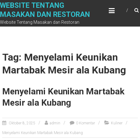
Skip
WEBSITE TENTANG
to
MASAKAN DAN RESTORAN
content
Website Tentang Masakan dan Restoran
Tag: Menyelami Keunikan
Martabak Mesir ala Kubang
Menyelami Keunikan Martabak
Mesir ala Kubang
Oktober 8, 2025
admin
0 Komentar
Kuliner
Menyelami Keunikan Martabak Mesir ala Kubang