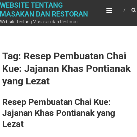
Skip
WEBSITE TENTANG
to
MASAKAN DAN RESTORAN
content
Website Tentang Masakan dan Restoran
Tag: Resep Pembuatan Chai
Kue: Jajanan Khas Pontianak
yang Lezat
Resep Pembuatan Chai Kue:
Jajanan Khas Pontianak yang
Lezat